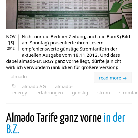
Nicht nur die Berliner Zeitung, auch die BamS (Bild
NOV
19
am Sonntag) präsentierte ihren Lesern
empfehlenswerte günstige Stromtarife in der
2012
aktuellen Ausgabe vom 18.11.2012. Und dass
dabei almado-ENERGY ganz vorne liegt, dürfte ja nicht
wirklich verwundern (anklicken für größere Version):
almado
read more →
almado AG
almado-
energy
erfahrungen
günstig
strom
stromtar
Almado Tarife ganz vorne
in der
B.Z.