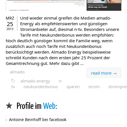
Und wieder einmal greifen die Medien amado-
MRZ
25
Energy als empfehlenswerten und günstigen
Stromanbieter auf, diesmal n-tv. Besonders unsere
2013
Tarife mit Neukundenbonus werden empfohlen:
Noch deutlich günstiger kommt die Familie weg, wenn
zusätzlich auch noch Tarife mit Neukundenbonus
berücksichtigt werden. Almado Energy beispielsweise
schreibt Kunden nach dem ersten Jahr 25 Prozent der
Gesamtrechnung gut. Mehr dazu gibt ...
almado
read more →
almado-energy
n-
tv
neukundenbonus
sparen
strom
strompre
Profile im
Web:
Antoine Beinhoff bei facebook