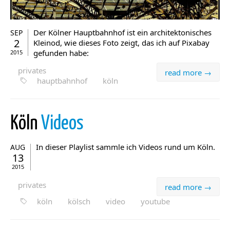
Der Kölner Hauptbahnhof ist ein architektonisches
SEP
2
Kleinod, wie dieses Foto zeigt, das ich auf Pixabay
gefunden habe:
2015
privates
read more →
hauptbahnhof
köln
Köln
Videos
In dieser Playlist sammle ich Videos rund um Köln.
AUG
13
2015
privates
read more →
köln
kölsch
video
youtube