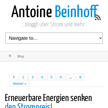
Antoine
Beinhoff
…bloggt über Strom und mehr.
Blog
1
2
3
4
5
6
…
8
Weiter »
Erneuerbare Energien senken
den Strompreis!