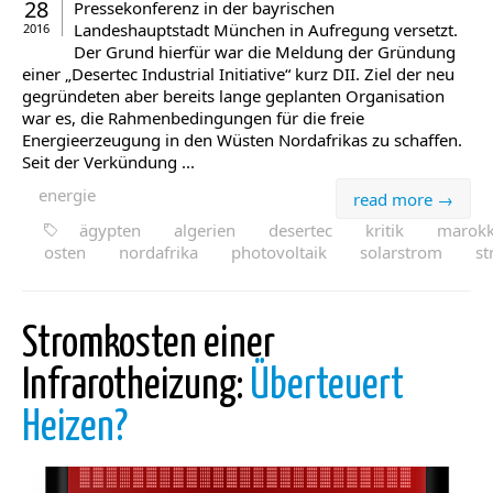
28
Pressekonferenz in der bayrischen
Landeshauptstadt München in Aufregung versetzt.
2016
Der Grund hierfür war die Meldung der Gründung
einer „Desertec Industrial Initiative“ kurz DII. Ziel der neu
gegründeten aber bereits lange geplanten Organisation
war es, die Rahmenbedingungen für die freie
Energieerzeugung in den Wüsten Nordafrikas zu schaffen.
Seit der Verkündung ...
energie
read more →
ägypten
algerien
desertec
kritik
marok
osten
nordafrika
photovoltaik
solarstrom
s
Stromkosten einer
Infrarotheizung:
Überteuert
Heizen?