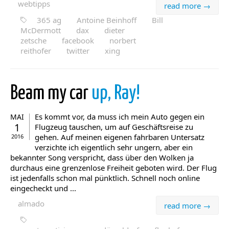
webtipps
read more →
365 ag
Antoine Beinhoff
Bill
McDermott
dax
dieter
zetsche
facebook
norbert
reithofer
twitter
xing
Beam my car
up, Ray!
Es kommt vor, da muss ich mein Auto gegen ein
MAI
1
Flugzeug tauschen, um auf Geschäftsreise zu
gehen. Auf meinen eigenen fahrbaren Untersatz
2016
verzichte ich eigentlich sehr ungern, aber ein
bekannter Song verspricht, dass über den Wolken ja
durchaus eine grenzenlose Freiheit geboten wird. Der Flug
ist jedenfalls schon mal pünktlich. Schnell noch online
eingecheckt und ...
almado
read more →